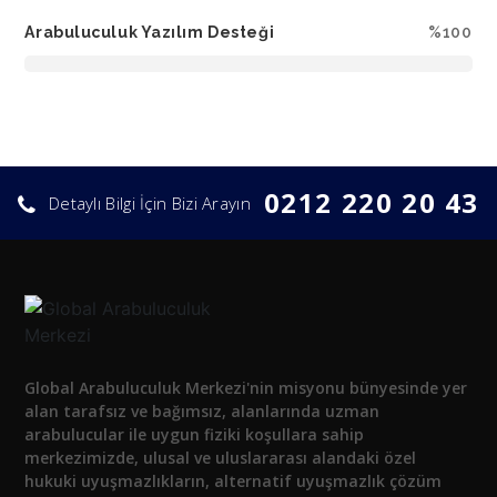
Arabuluculuk Yazılım Desteği
%100
0212 220 20 43
Detaylı Bilgi İçin Bizi Arayın
Global Arabuluculuk Merkezi'nin misyonu bünyesinde yer
alan tarafsız ve bağımsız, alanlarında uzman
arabulucular ile uygun fiziki koşullara sahip
merkezimizde, ulusal ve uluslararası alandaki özel
hukuki uyuşmazlıkların, alternatif uyuşmazlık çözüm